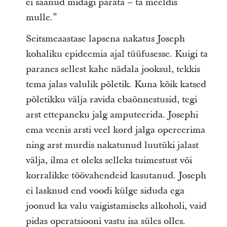
ei saanud midagi parata – ta meeldis
mulle.”
Seitsmeaastase lapsena nakatus Joseph
kohaliku epideemia ajal tüüfusesse. Kuigi ta
paranes sellest kahe nädala jooksul, tekkis
tema jalas valulik põletik. Kuna kõik katsed
põletikku välja ravida ebaõnnestusid, tegi
arst ettepaneku jalg amputeerida. Josephi
ema veenis arsti veel kord jalga opereerima
ning arst murdis nakatunud luutüki jalast
välja, ilma et oleks selleks tuimestust või
korralikke töövahendeid kasutanud. Joseph
ei lasknud end voodi külge siduda ega
joonud ka valu vaigistamiseks alkoholi, vaid
pidas operatsiooni vastu isa süles olles.