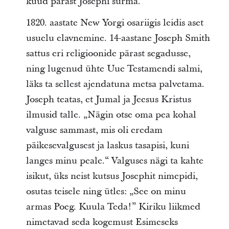
kuud pärast Josephi surma.
1820. aastate New Yorgi osariigis leidis aset
usuelu elavnemine. 14-aastane Joseph Smith
sattus eri religioonide pärast segadusse,
ning lugenud ühte Uue Testamendi salmi,
läks ta sellest ajendatuna metsa palvetama.
Joseph teatas, et Jumal ja Jeesus Kristus
ilmusid talle. „Nägin otse oma pea kohal
valguse sammast, mis oli eredam
päikesevalgusest ja laskus tasapisi, kuni
langes minu peale.“ Valguses nägi ta kahte
isikut, üks neist kutsus Josephit nimepidi,
osutas teisele ning ütles: „See on minu
armas Poeg. Kuula Teda!” Kiriku liikmed
nimetavad seda kogemust Esimeseks