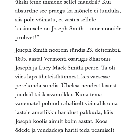
ükski teine inimene sellel mandril? Kui
absurdne see praegu ka mõnele ei tunduks,
siis pole võimatu, et vastus sellele
küsimusele on Joseph Smith – mormoonide
prohvet!”
Joseph Smith noorem sündis 23. detsembril
1805. aastal Vermonti osariigis Sharonis
Joseph ja Lucy Mack Smithi perre. Ta oli
viies laps üheteistkümnest, kes vaesesse
perekonda sündis. Üheksa nendest lastest
jõudsid täiskasvanuikka. Kuna tema
vanematel polnud rahaliselt võimalik oma
lastele ametlikku haridust pakkuda, käis
Joseph koolis ainult kolm aastat. Koos
õdede ja vendadega hariti teda peamiselt