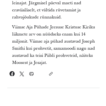
leinajat. Järgmisel päeval maeti nad
eraviisiliselt, et vältida rüvetamist ja
rahvajõukude rünnakuid.
Viimse Aja Pühade Jeesuse Kristuse Kiriku
liikmete arv on nüüdseks enam kui 14
miljonit. Viimse aja pühad austavad Joseph
Smithi kui prohvetit, samamoodi nagu nad
austavad ka teisi Piibli prohveteid, näiteks
Moosest ja Jesajat.