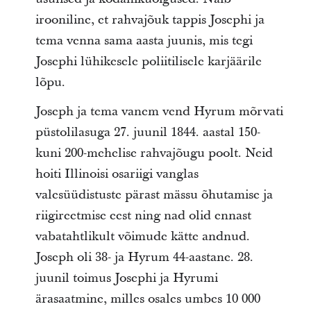
irooniline, et rahvajõuk tappis Josephi ja
tema venna sama aasta juunis, mis tegi
Josephi lühikesele poliitilisele karjäärile
lõpu.
Joseph ja tema vanem vend Hyrum mõrvati
püstolilasuga 27. juunil 1844. aastal 150-
kuni 200-mehelise rahvajõugu poolt. Neid
hoiti Illinoisi osariigi vanglas
valesüüdistuste pärast mässu õhutamise ja
riigireetmise eest ning nad olid ennast
vabatahtlikult võimude kätte andnud.
Joseph oli 38- ja Hyrum 44-aastane. 28.
juunil toimus Josephi ja Hyrumi
ärasaatmine, milles osales umbes 10 000