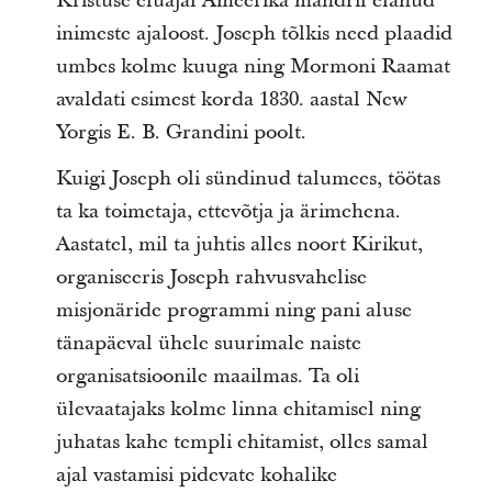
Kristuse eluajal Ameerika mandril elanud
inimeste ajaloost. Joseph tõlkis need plaadid
umbes kolme kuuga ning Mormoni Raamat
avaldati esimest korda 1830. aastal New
Yorgis E. B. Grandini poolt.
Kuigi Joseph oli sündinud talumees, töötas
ta ka toimetaja, ettevõtja ja ärimehena.
Aastatel, mil ta juhtis alles noort Kirikut,
organiseeris Joseph rahvusvahelise
misjonäride programmi ning pani aluse
tänapäeval ühele suurimale naiste
organisatsioonile maailmas. Ta oli
ülevaatajaks kolme linna ehitamisel ning
juhatas kahe templi ehitamist, olles samal
ajal vastamisi pidevate kohalike