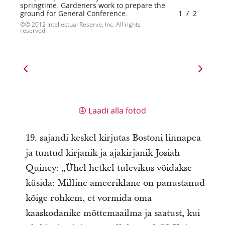
springtime. Gardeners work to prepare the
ground for General Conference.
1
/
2
© 2012 Intellectual Reserve, Inc. All rights
reserved.
Laadi alla fotod
19. sajandi keskel kirjutas Bostoni linnapea
ja tuntud kirjanik ja ajakirjanik Josiah
Quincy: „Ühel hetkel tulevikus võidakse
küsida: Milline ameeriklane on panustanud
kõige rohkem, et vormida oma
kaaskodanike mõttemaailma ja saatust, kui