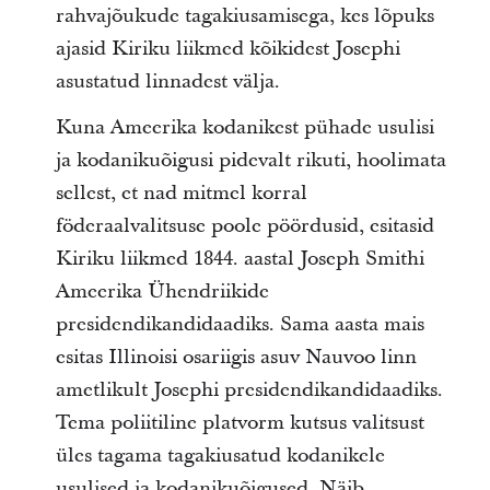
rahvajõukude tagakiusamisega, kes lõpuks
ajasid Kiriku liikmed kõikidest Josephi
asustatud linnadest välja.
Kuna Ameerika kodanikest pühade usulisi
ja kodanikuõigusi pidevalt rikuti, hoolimata
sellest, et nad mitmel korral
föderaalvalitsuse poole pöördusid, esitasid
Kiriku liikmed 1844. aastal Joseph Smithi
Ameerika Ühendriikide
presidendikandidaadiks. Sama aasta mais
esitas Illinoisi osariigis asuv Nauvoo linn
ametlikult Josephi presidendikandidaadiks.
Tema poliitiline platvorm kutsus valitsust
üles tagama tagakiusatud kodanikele
usulised ja kodanikuõigused. Näib