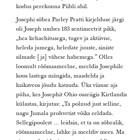
kodus perekonna Piibli abil.
Josephi sõbra Parley Pratti kirjelduse järgi
oli Joseph umbes 183 sentimeetrit pikk,
„hea kehaehitusega, tugev ja aktiivne,
heleda jumega, heledate juuste, siniste
silmade [ja] vähese habemega.” Olles
loomult rõõmsameelne, meeldis Josephile
koos lastega mängida, maadelda ja
kaikaveos jõudu katsuda. Üks viimse aja
püha, kes Josephit Ohio osariigis Kirtlandis
külastas, kirjutas: „Ta polnud just selline,
nagu Jumala prohvetist võiks eeldada.
Sellegipoolest … leidsin, et ta on sõbralik,
rõõmsameelne, lahke ja meeldiv mees. Ma