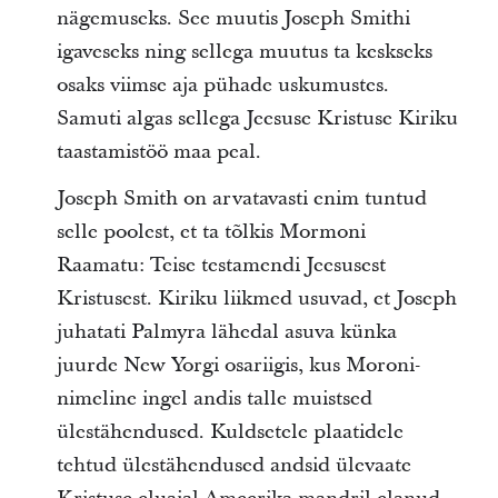
nägemuseks. See muutis Joseph Smithi
igaveseks ning sellega muutus ta keskseks
osaks viimse aja pühade uskumustes.
Samuti algas sellega Jeesuse Kristuse Kiriku
taastamistöö maa peal.
Joseph Smith on arvatavasti enim tuntud
selle poolest, et ta tõlkis Mormoni
Raamatu: Teise testamendi Jeesusest
Kristusest. Kiriku liikmed usuvad, et Joseph
juhatati Palmyra lähedal asuva künka
juurde New Yorgi osariigis, kus Moroni-
nimeline ingel andis talle muistsed
ülestähendused. Kuldsetele plaatidele
tehtud ülestähendused andsid ülevaate