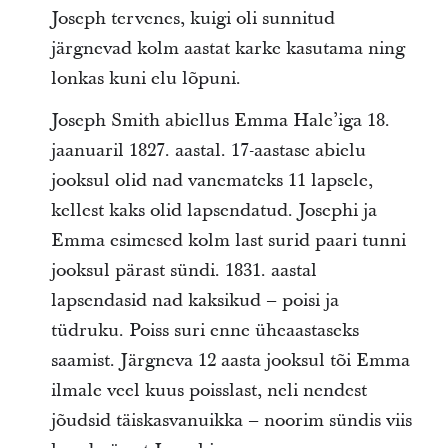
Joseph tervenes, kuigi oli sunnitud
järgnevad kolm aastat karke kasutama ning
lonkas kuni elu lõpuni.
Joseph Smith abiellus Emma Hale’iga 18.
jaanuaril 1827. aastal. 17-aastase abielu
jooksul olid nad vanemateks 11 lapsele,
kellest kaks olid lapsendatud. Josephi ja
Emma esimesed kolm last surid paari tunni
jooksul pärast sündi. 1831. aastal
lapsendasid nad kaksikud – poisi ja
tüdruku. Poiss suri enne üheaastaseks
saamist. Järgneva 12 aasta jooksul tõi Emma
ilmale veel kuus poisslast, neli nendest
jõudsid täiskasvanuikka – noorim sündis viis