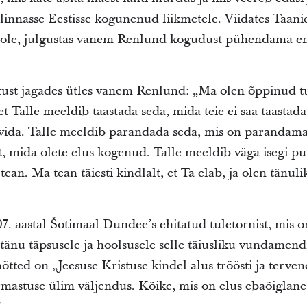
innasse Eestisse kogunenud liikmetele. Viidates Taani
ole, julgustas vanem Renlund kogudust pühendama endi
tust jagades ütles vanem Renlund: „Ma olen õppinud tu
Talle meeldib taastada seda, mida teie ei saa taastada
ravida. Talle meeldib parandada seda, mis on parandama
t, mida olete elus kogenud. Talle meeldib väga isegi 
an. Ma tean täiesti kindlalt, et Ta elab, ja olen tänuli
7. aastal Šotimaal Dundee’s ehitatud tuletornist, mis on
änu täpsusele ja hoolsusele selle täiusliku vundamendi
õtted on „Jeesuse Kristuse kindel alus tröösti ja terve
astuse ülim väljendus. Kõike, mis on elus ebaõiglane,
”