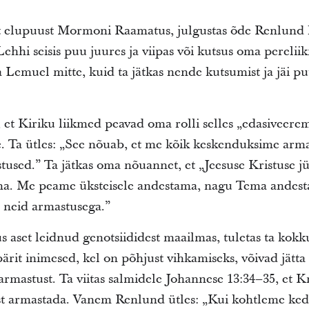
 elupuust Mormoni Raamatus, julgustas õde Renlund k
Lehhi seisis puu juures ja viipas või kutsus oma pereliik
Lemuel mitte, kuid ta jätkas nende kutsumist ja jäi pu
et Kiriku liikmed peavad oma rolli selles „edasiveere
e. Ta ütles: „See nõuab, et me kõik keskenduksime arma
nistused.” Ta jätkas oma nõuannet, et „Jeesuse Kristuse
ma. Me peame üksteisele andestama, nagu Tema andesta
 neid armastusega.”
s aset leidnud genotsiididest maailmas, tuletas ta kokk
rit inimesed, kel on põhjust vihkamiseks, võivad jätta
armastust. Ta viitas salmidele Johannese 13:34–35, et K
st armastada. Vanem Renlund ütles: „Kui kohtleme ked