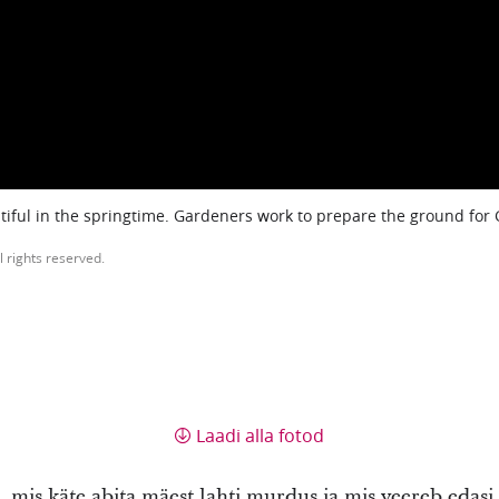
iful in the springtime. Gardeners work to prepare the ground for
l rights reserved.
Laadi alla fotod
st, mis käte abita mäest lahti murdus ja mis veereb edas