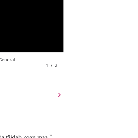
 General
1
/
2
i ja täidab kogu maa,”