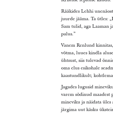
Rääkides Lehhi unenäost
juurde jääma. Ta ütles: „
Sam tulid, aga Laaman ja 
palus.”
Vanem Renlund kinnitas, 
võtma, luues kindla alus
ühtsust, siis tulevad õn
oma elus esikohale sead
kaastundlikult; kohtlema
Jagades lugusid mineviku
varem sõdinud maadest pä
mineviku ja näidata üles 
järgima uut käsku ükstei