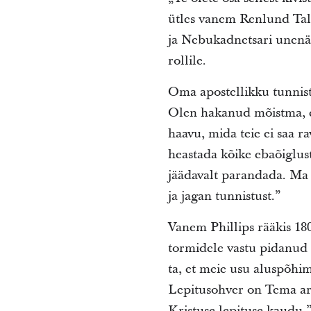
ütles vanem Renlund Tall
ja Nebukadnetsari unenä
rollile.
Oma apostellikku tunnis
Olen hakanud mõistma, et 
haavu, mida teie ei saa 
heastada kõike ebaõiglus
jäädavalt parandada. Ma te
ja jagan tunnistust.”
Vanem Phillips rääkis 180
tormidele vastu pidanud t
ta, et meie usu aluspõhim
Lepitusohver on Tema arm
Kristuse lepituse kaudu.