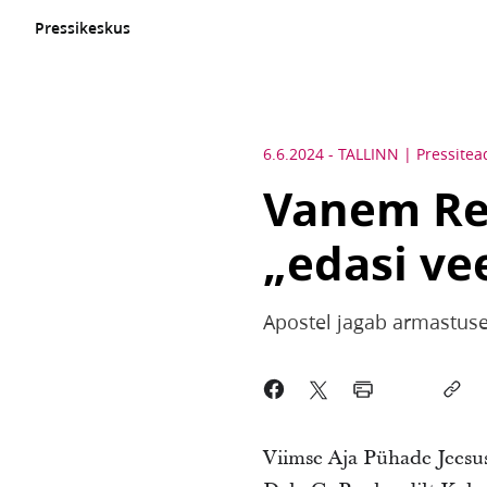
Pressikeskus
6.6.2024
-
TALLINN
Pressitea
Vanem Ren
„edasi vee
Apostel jagab armastuse
Viimse Aja Pühade Jeesu