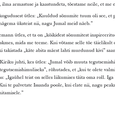
, ilma armastuse ja kaastundeta, tõestame neile, et me e
kogudusest ütles: „Kuuldud sõnumite tuum oli see, et
nägema üksteist nii, nagu Jumal meid näeb.”
mann ütles, et ta on „kõikidest sõnumitest inspireeritud
eskmes, mida me teeme. Kui võtame selle tõe täielikult
ski takistada „käte abita mäest lahti murdunud kivi” sa
Kiriku juhti, kes ütles: „Jumal võib muuta tegutsemish
tegutsemishimuliseks”, rõhutades, et „kui te olete valmis
s: „Igaühel teist on selles liikumises täita oma roll. Iga
ui te palvetate Issanda poole, kui elate nii, nagu peaksit
hitamisele.”