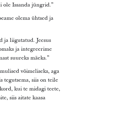
i ole Issanda jüngrid.”
 peame olema ühtsed ja
 ja liigutatud. Jeesus
 omaks ja integreerime
amast suureks mäeks.”
imulised võimeliseks, aga
 tegutsema, siis on teile
 kord, kui te midagi teete,
e, siis aitate kaasa