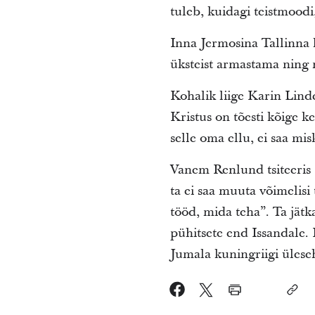
tuleb, kuidagi teistmoodi
Inna Jermosina Tallinna 
üksteist armastama ning 
Kohalik liige Karin Linde
Kristus on tõesti kõige k
selle oma ellu, ei saa mi
Vanem Renlund tsiteeris 
ta ei saa muuta võimelisi 
tööd, mida teha”. Ta jätka
pühitsete end Issandale. K
Jumala kuningriigi ülese