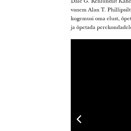
Dale G. Renlundilt Kahet
vanem Alan T. Phillipsil
kogemusi oma elust, õpetat
ja õpetada perekondadele