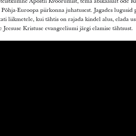
eistkümne Apostli Kvoorumist, tema abikaasalt õde Ru
t Põhja-Euroopa piirkonna juhatusest. Jagades lugusid 
i liikmetele, kui tähtis on rajada kindel alus, elada us
 Jeesuse Kristuse evangeeliumi järgi elamise tähtsust.