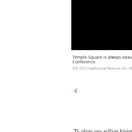
Temple Square is always beaut
Conference.
© 2012 Intellectual Reserve, Inc. Al
„Te olete osa sellest kivi