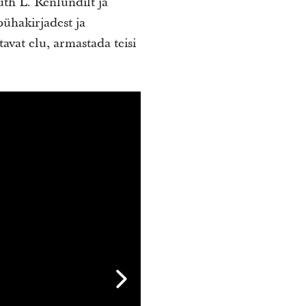
th L. Renlundilt ja
pühakirjadest ja
tavat elu, armastada teisi