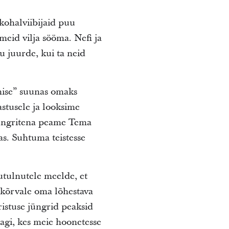
ohalviibijaid puu
meid vilja sööma. Nefi ja
u juurde, kui ta neid
mise” suunas omaks
stusele ja looksime
 jüngritena peame Tema
s. Suhtuma teistesse
utulnutele meelde, et
 kõrvale oma lõhestava
ristuse jüngrid peaksid
agi, kes meie hoonetesse