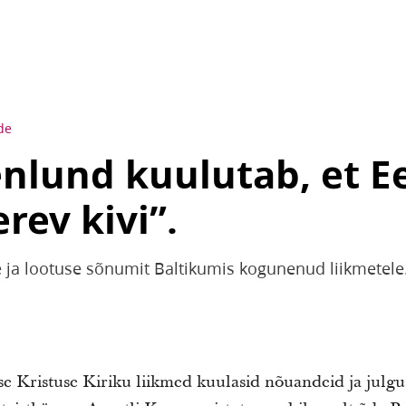
de
lund kuulutab, et Ee
rev kivi”.
 ja lootuse sõnumit Baltikumis kogunenud liikmetele
se Kristuse Kiriku liikmed kuulasid nõuandeid ja julg