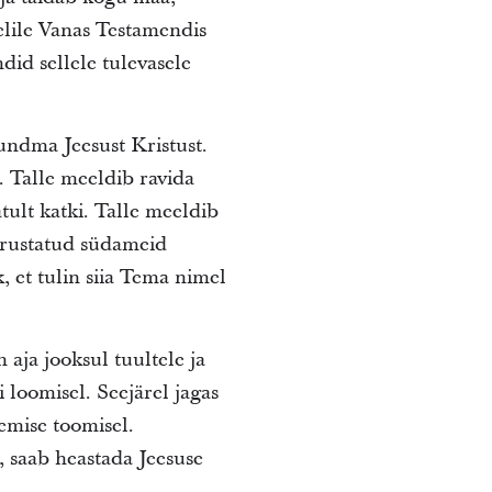
elile Vanas Testamendis
d sellele tulevasele
ndma Jeesust Kristust.
. Talle meeldib ravida
tult katki. Talle meeldib
purustatud südameid
k, et tulin siia Tema nimel
 aja jooksul tuultele ja
 loomisel. Seejärel jagas
nemise toomisel.
 saab heastada Jeesuse